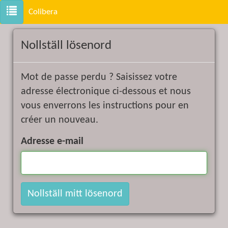
V
Colibera
ä
x
Nollställ lösenord
l
a
Mot de passe perdu ? Saisissez votre
n
adresse électronique ci-dessous et nous
a
vous enverrons les instructions pour en
v
créer un nouveau.
i
g
Adresse e-mail
e
r
i
Nollställ mitt lösenord
n
g